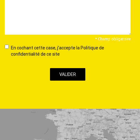
* Champ obligatoire
En
En cochant cette case, j’accepte la Politique de
cochant
confidentialité de ce site
cette
case,
j’accepte
la
Politique
de
confidentialité
de
ce
site