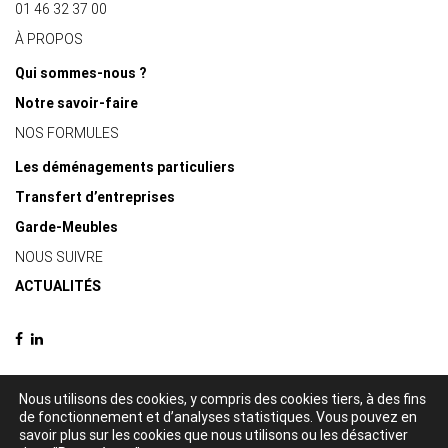
01 46 32 37 00
À PROPOS
Qui sommes-nous ?
Notre savoir-faire
NOS FORMULES
Les déménagements particuliers
Transfert d’entreprises
Garde-Meubles
NOUS SUIVRE
ACTUALITÉS
Nous utilisons des cookies, y compris des cookies tiers, à des fins
de fonctionnement et d’analyses statistiques. Vous pouvez en
© 2021 Delacquis déménagements -
Mentions légales
-
Politique de
savoir plus sur les cookies que nous utilisons ou les désactiver