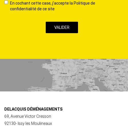
En
En cochant cette case, j’accepte la Politique de
cochant
confidentialité de ce site
cette
case,
j’accepte
la
Politique
de
confidentialité
de
ce
site
DELACQUIS DÉMÉNAGEMENTS
69, Avenue Victor Cresson
92130- Issy les Moulineaux