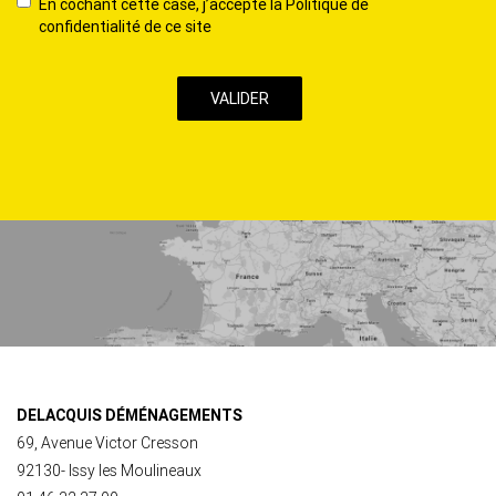
En
En cochant cette case, j’accepte la Politique de
cochant
confidentialité de ce site
cette
case,
j’accepte
la
Politique
de
confidentialité
de
ce
site
DELACQUIS DÉMÉNAGEMENTS
69, Avenue Victor Cresson
92130- Issy les Moulineaux