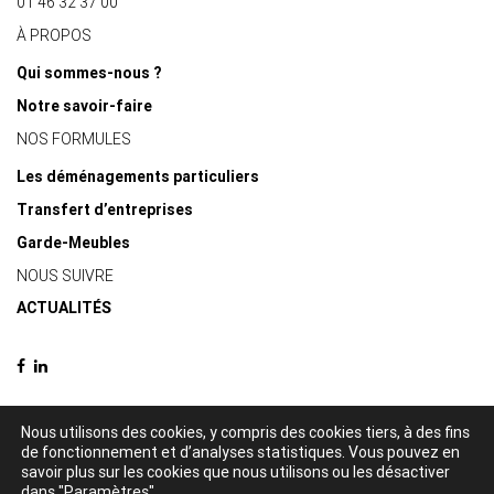
01 46 32 37 00
À PROPOS
Qui sommes-nous ?
Notre savoir-faire
NOS FORMULES
Les déménagements particuliers
Transfert d’entreprises
Garde-Meubles
NOUS SUIVRE
ACTUALITÉS
Nous utilisons des cookies, y compris des cookies tiers, à des fins
de fonctionnement et d’analyses statistiques. Vous pouvez en
© 2021 Delacquis déménagements -
Mentions légales
-
Politique de
savoir plus sur les cookies que nous utilisons ou les désactiver
confidentialité
dans "Paramètres".