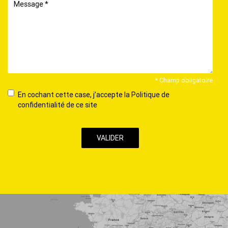
Message
* Champ obligatoire
En
En cochant cette case, j’accepte la Politique de
cochant
confidentialité de ce site
cette
case,
j’accepte
la
Politique
de
confidentialité
de
ce
site