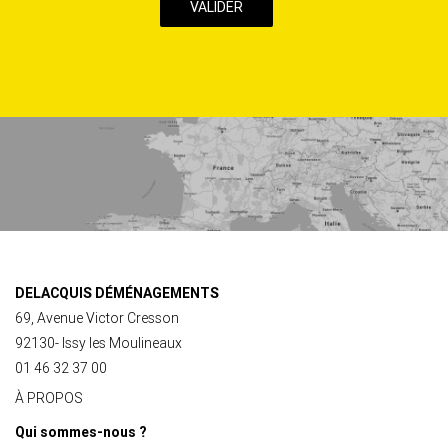
j’accepte
la
Politique
de
confidentialité
de
ce
site
DELACQUIS DÉMÉNAGEMENTS
69, Avenue Victor Cresson
92130- Issy les Moulineaux
01 46 32 37 00
À PROPOS
Qui sommes-nous ?