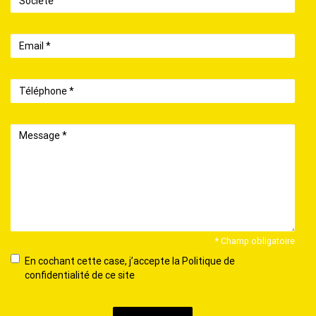
Email
Téléphone
Message
* Champ obligatoire
En
En cochant cette case, j’accepte la Politique de
cochant
confidentialité de ce site
cette
case,