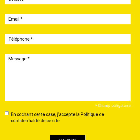
Email
Téléphone
Message
* Champ obligatoire
En
En cochant cette case, j’accepte la Politique de
cochant
confidentialité de ce site
cette
case,
j’accepte