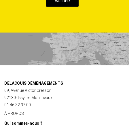
la
Politique
de
confidentialité
de
ce
site
DELACQUIS DÉMÉNAGEMENTS
69, Avenue Victor Cresson
92130- Issy les Moulineaux
01 46 32 37 00
À PROPOS
Qui sommes-nous ?