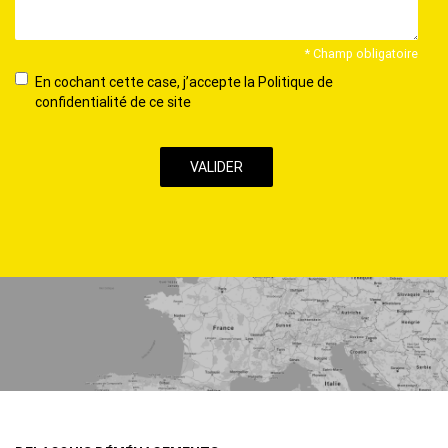
* Champ obligatoire
En
En cochant cette case, j’accepte la Politique de
cochant
confidentialité de ce site
cette
case,
j’accepte
la
Politique
de
confidentialité
de
ce
site