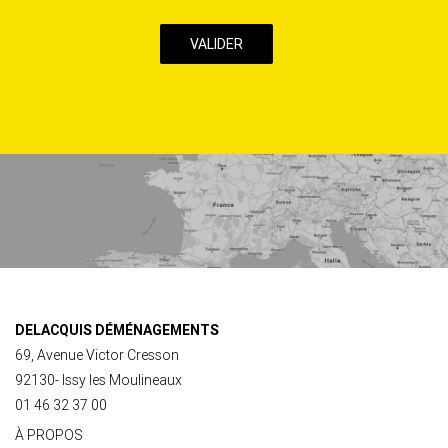
case,
j’accepte
la
Politique
de
confidentialité
de
ce
site
DELACQUIS DÉMÉNAGEMENTS
69, Avenue Victor Cresson
92130- Issy les Moulineaux
01 46 32 37 00
À PROPOS