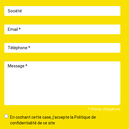
Société
Email
Téléphone
Message
* Champ obligatoire
En
En cochant cette case, j’accepte la Politique de
cochant
confidentialité de ce site
cette