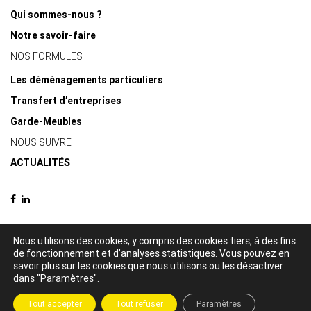
Qui sommes-nous ?
Notre savoir-faire
NOS FORMULES
Les déménagements particuliers
Transfert d’entreprises
Garde-Meubles
NOUS SUIVRE
ACTUALITÉS
Nous utilisons des cookies, y compris des cookies tiers, à des fins
de fonctionnement et d’analyses statistiques. Vous pouvez en
© 2021 Delacquis déménagements -
Mentions légales
-
Politique de
savoir plus sur les cookies que nous utilisons ou les désactiver
confidentialité
dans "Paramètres".
Création par
Tout accepter
Tout refuser
Paramètres