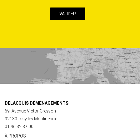
case,
j’accepte
la
Politique
de
confidentialité
de
ce
site
DELACQUIS DÉMÉNAGEMENTS
69, Avenue Victor Cresson
92130- Issy les Moulineaux
01 46 32 37 00
À PROPOS