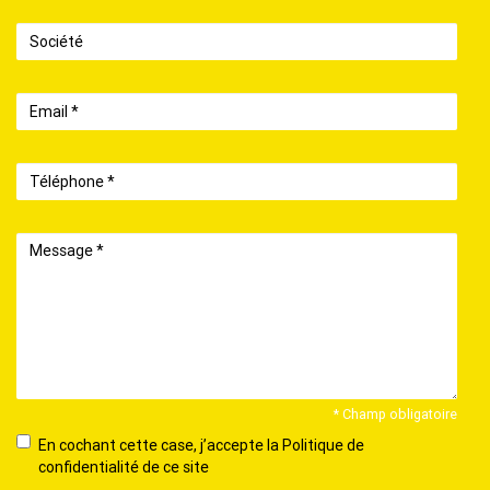
Société
Email
Téléphone
Message
* Champ obligatoire
En
En cochant cette case, j’accepte la Politique de
cochant
confidentialité de ce site
cette