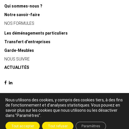
Qui sommes-nous ?
Notre savoir-faire
NOS FORMULES
Les déménagements particuliers
Transfert d’entreprises
Garde-Meubles
NOUS SUIVRE
ACTUALITÉS
Nous utilisons des cookies, y compris des cookies tiers, à des fins
de fonctionnement et d’analyses statistiques. Vous pouvez en
© 2021 Delacquis déménagements -
Mentions légales
-
Politique de
savoir plus sur les cookies que nous utilisons ou les désactiver
confidentialité
dans "Paramètres".
Création par
Tout accepter
Tout refuser
Paramètres