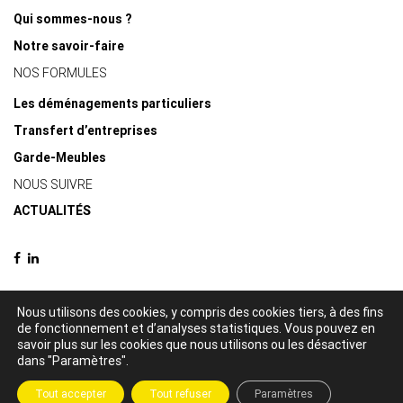
Qui sommes-nous ?
Notre savoir-faire
NOS FORMULES
Les déménagements particuliers
Transfert d’entreprises
Garde-Meubles
NOUS SUIVRE
ACTUALITÉS
Nous utilisons des cookies, y compris des cookies tiers, à des fins
de fonctionnement et d’analyses statistiques. Vous pouvez en
© 2021 Delacquis déménagements -
Mentions légales
-
Politique de
savoir plus sur les cookies que nous utilisons ou les désactiver
confidentialité
dans "Paramètres".
Création par
Tout accepter
Tout refuser
Paramètres