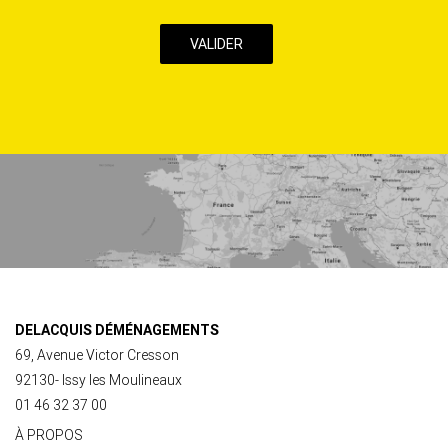
case,
j’accepte
la
Politique
de
confidentialité
de
ce
site
DELACQUIS DÉMÉNAGEMENTS
69, Avenue Victor Cresson
92130- Issy les Moulineaux
01 46 32 37 00
À PROPOS