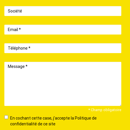
Société
Email
Téléphone
Message
* Champ obligatoire
En
En cochant cette case, j’accepte la Politique de
cochant
confidentialité de ce site
cette