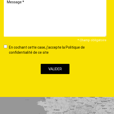
Message
* Champ obligatoire
En
En cochant cette case, j’accepte la Politique de
cochant
confidentialité de ce site
cette
case,
j’accepte
la
Politique
de
confidentialité
de
ce
site