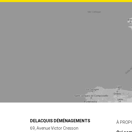
de
ce
site
DELACQUIS DÉMÉNAGEMENTS
À PROP
69, Avenue Victor Cresson