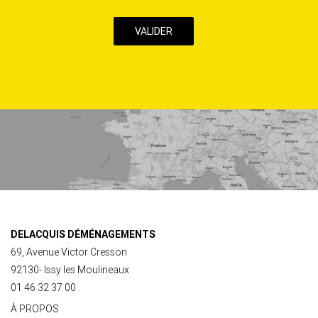
case,
j’accepte
la
Politique
de
confidentialité
de
ce
site
DELACQUIS DÉMÉNAGEMENTS
69, Avenue Victor Cresson
92130- Issy les Moulineaux
01 46 32 37 00
À PROPOS