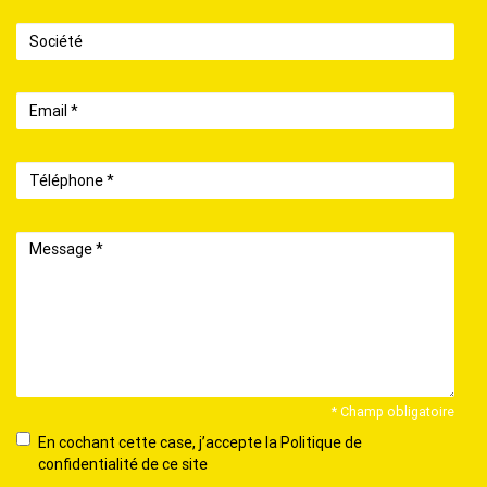
Société
Email
Téléphone
Message
* Champ obligatoire
En
En cochant cette case, j’accepte la Politique de
cochant
confidentialité de ce site
cette