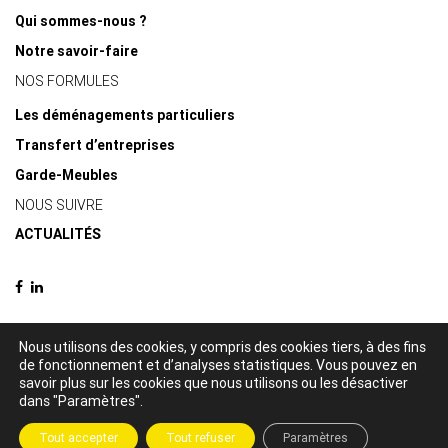
Qui sommes-nous ?
Notre savoir-faire
NOS FORMULES
Les déménagements particuliers
Transfert d’entreprises
Garde-Meubles
NOUS SUIVRE
ACTUALITÉS
Nous utilisons des cookies, y compris des cookies tiers, à des fins
de fonctionnement et d’analyses statistiques. Vous pouvez en
© 2021 Delacquis déménagements -
Mentions légales
-
Politique de
savoir plus sur les cookies que nous utilisons ou les désactiver
confidentialité
dans "Paramètres".
Création par
Tout accepter
Tout refuser
Paramètres