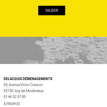
case,
j’accepte
la
Politique
de
confidentialité
de
ce
site
DELACQUIS DÉMÉNAGEMENTS
69, Avenue Victor Cresson
92130- Issy les Moulineaux
01 46 32 37 00
À PROPOS