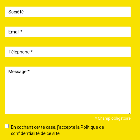
Société
Email
Téléphone
Message
* Champ obligatoire
En
En cochant cette case, j’accepte la Politique de
cochant
confidentialité de ce site
cette