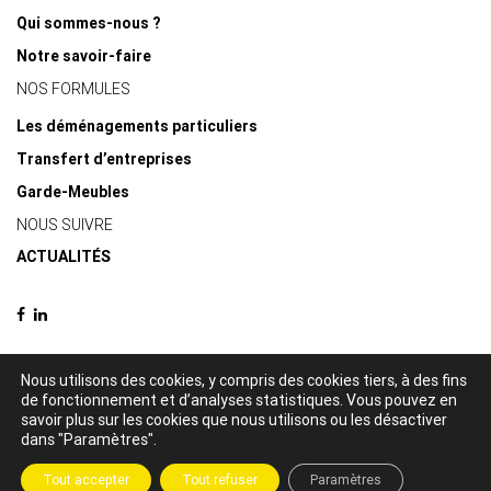
Qui sommes-nous ?
Notre savoir-faire
NOS FORMULES
Les déménagements particuliers
Transfert d’entreprises
Garde-Meubles
NOUS SUIVRE
ACTUALITÉS
Nous utilisons des cookies, y compris des cookies tiers, à des fins
de fonctionnement et d’analyses statistiques. Vous pouvez en
© 2021 Delacquis déménagements -
Mentions légales
-
Politique de
savoir plus sur les cookies que nous utilisons ou les désactiver
confidentialité
dans "Paramètres".
Création par
Tout accepter
Tout refuser
Paramètres