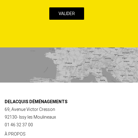
case,
j’accepte
la
Politique
de
confidentialité
de
ce
site
DELACQUIS DÉMÉNAGEMENTS
69, Avenue Victor Cresson
92130- Issy les Moulineaux
01 46 32 37 00
À PROPOS