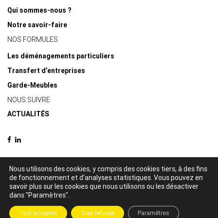
Qui sommes-nous ?
Notre savoir-faire
NOS FORMULES
Les déménagements particuliers
Transfert d’entreprises
Garde-Meubles
NOUS SUIVRE
ACTUALITÉS
Nous utilisons des cookies, y compris des cookies tiers, à des fins
de fonctionnement et d’analyses statistiques. Vous pouvez en
© 2021 Delacquis déménagements -
Mentions légales
-
Politique de
savoir plus sur les cookies que nous utilisons ou les désactiver
confidentialité
dans "Paramètres".
Création par
Tout accepter
Tout refuser
Paramètres