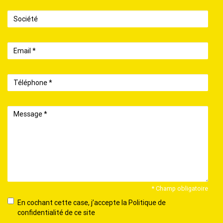
Société
Email
Téléphone
Message
* Champ obligatoire
En
En cochant cette case, j’accepte la Politique de
cochant
confidentialité de ce site
cette