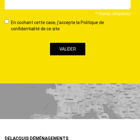
* Champ obligatoire
En
En cochant cette case, j’accepte la Politique de
cochant
confidentialité de ce site
cette
case,
j’accepte
la
Politique
de
confidentialité
de
ce
site
DELACQUIS DÉMÉNAGEMENTS