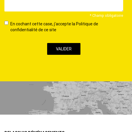
* Champ obligatoire
En
En cochant cette case, j’accepte la Politique de
cochant
confidentialité de ce site
cette
case,
j’accepte
la
Politique
de
confidentialité
de
ce
site